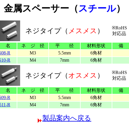
金属スペーサー（
スチール
）
※RoHS
ネジタイプ（
メスメス
）
対応品
 名
ネ ジ 径
平 径
材料形状
備
508-R
M3
5.5mm
6角材
510-R
M4
7mm
6角材
※RoHS
ネジタイプ（
オスメス
）
対応品
 名
ネ ジ 径
平 径
材料形状
備
509-R
M3
5.5mm
6角材
511-R
M4
7mm
6角材
製品案内へ戻る